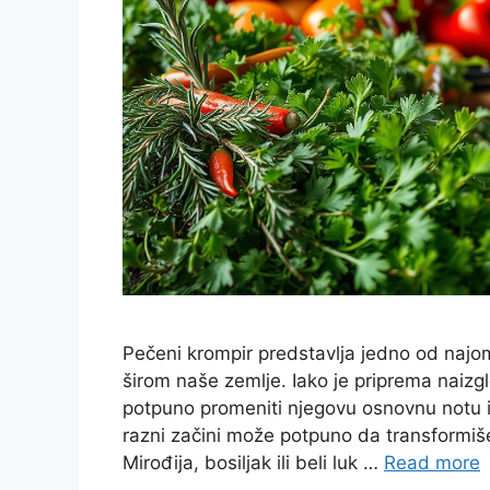
Pečeni krompir predstavlja jedno od najom
širom naše zemlje. Iako je priprema naiz
potpuno promeniti njegovu osnovnu notu i 
razni začini može potpuno da transformiše
Mirođija, bosiljak ili beli luk …
Read more