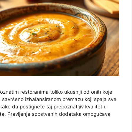
poznatim restoranima toliko ukusniji od onih koje
u savršeno izbalansiranom premazu koji spaja sve
kako da postignete taj prepoznatljiv kvalitet u
uta. Pravljenje sopstvenih dodataka omogućava