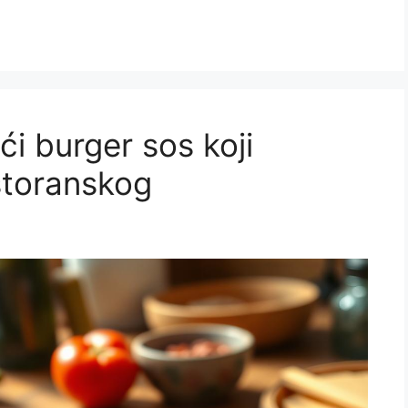
i burger sos koji
storanskog