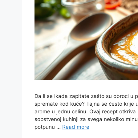
Da li se ikada zapitate zašto su obroci u 
spremate kod kuće? Tajna se često krije 
arome u jednu celinu. Ovaj recept otkriva 
sopstvenoj kuhinji za svega nekoliko min
potpunu …
Read more