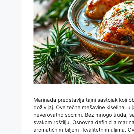
Marinada predstavlja tajni sastojak koji 
doživljaj. Ove tečne mešavine kiselina, ulj
neverovatno sočnim. Bez mnogo truda, sa
svakom roštilju. Osnovna definicija marin
aromatičnim biljem i kvalitetnim uljima. O