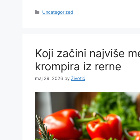
Categories
Uncategorized
Koji začini najviše 
krompira iz rerne
maj 29, 2026
by
Životić