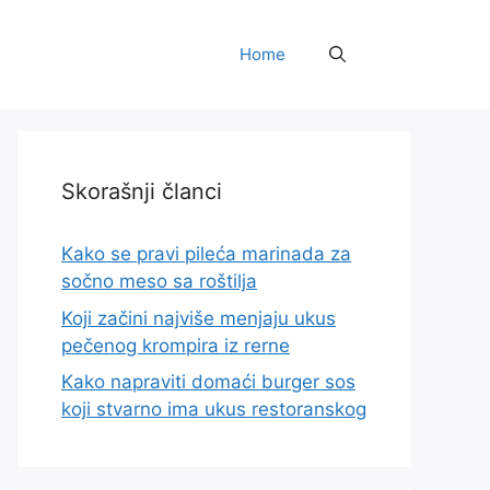
Home
Skorašnji članci
Kako se pravi pileća marinada za
sočno meso sa roštilja
Koji začini najviše menjaju ukus
pečenog krompira iz rerne
Kako napraviti domaći burger sos
koji stvarno ima ukus restoranskog