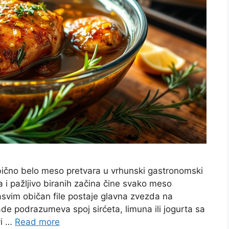
obično belo meso pretvara u vrhunski gastronomski
a i pažljivo biranih začina čine svako meso
svim običan file postaje glavna zvezda na
ade podrazumeva spoj sirćeta, limuna ili jogurta sa
vi …
Read more