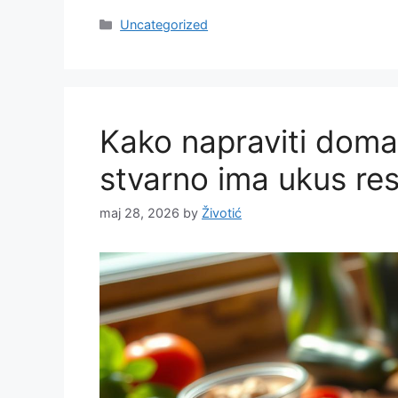
Categories
Uncategorized
Kako napraviti domać
stvarno ima ukus re
maj 28, 2026
by
Životić