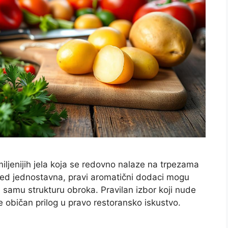
iljenijih jela koja se redovno nalaze na trpezama
gled jednostavna, pravi aromatični dodaci mogu
samu strukturu obroka. Pravilan izbor koji nude
 običan prilog u pravo restoransko iskustvo.