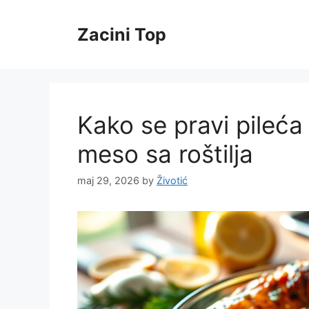
Skip
to
Zacini Top
content
Kako se pravi pileć
meso sa roštilja
maj 29, 2026
by
Životić