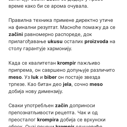
време како би се арома очувала.
Правилна техника примене директно утиче
на финални резултат. Масноће помажу да се
začini
равномерно распореде, док
прилагођавање
ukusu
осталих
proizvoda
на
столу гарантује хармонију.
Када се квалитетан
krompir
пажљиво
припрема, он савршено допуњује различито
meso
. Уз
luk
и
biber
он постаје звезда
трпезе. Као битан део
jela
, сочно
meso
добија нову димензију.
Сваки употребљен
začin
доприноси
препознатљивости рецепта. Чак и од
преосталог
krompira
добија се врхунски
оброк. Онај печени
krompir
одушевиће