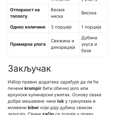
Отпорност на
Веома
Висока
топлоту
ниска
Однос количине
3 порције
1 порција
Дубина
Свежина и
Примарна улога
укуса и
декорација
база
Закључак
Избор правих додатака одређује да ли ће
печени
krompir
бити обично јело или
врхунски кулинарски ужитак. Основу сваке
добре мешавине чине
luk
у гранулама и
млевени
biber
који дају дубину сваком
залогају. Сваки
začin
се додаје у право