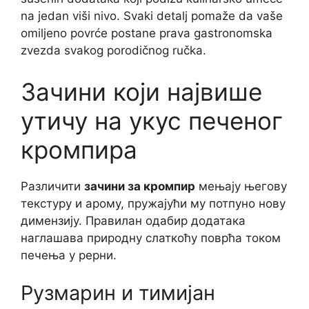
na jedan viši nivo. Svaki detalj pomaže da vaše
omiljeno povrće postane prava gastronomska
zvezda svakog porodičnog ručka.
Зачини који највише
утичу на укус печеног
кромпира
Различити
зачини за кромпир
мењају његову
текстуру и арому, пружајући му потпуно нову
димензију. Правилан одабир додатака
наглашава природну слаткоћу поврћа током
печења у рерни.
Рузмарин и тимијан