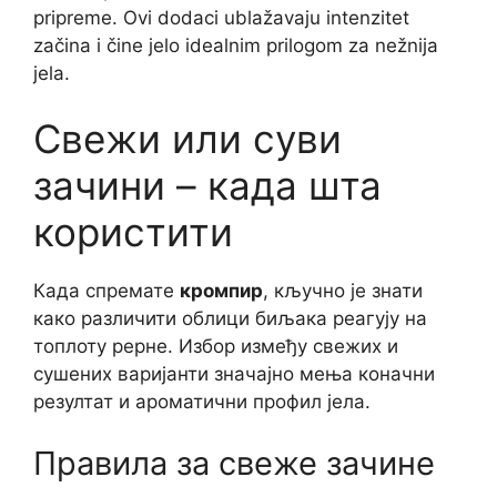
pripreme. Ovi dodaci ublažavaju intenzitet
začina i čine jelo idealnim prilogom za nežnija
jela.
Свежи или суви
зачини – када шта
користити
Када спремате
кромпир
, кључно је знати
како различити облици биљака реагују на
топлоту рерне. Избор између свежих и
сушених варијанти значајно мења коначни
резултат и ароматични профил јела.
Правила за свеже зачине