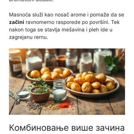
Masnoća služi kao nosač arome i pomaže da se
začini
ravnomerno rasporede po površini. Tek
nakon toga se stavlja mešavina i pleh ide u
zagrejanu rernu.
Комбиновање више зачина