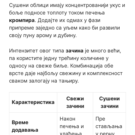
Сушени облици имају концентрованији укус и
боље подносе топлоту током печења
кромпира
. Додајте их одмах у фази
припреме заједно са уљем како би развили
своју пуну арому и дубину.
Интензитет овог типа
зачина
је много већи,
па користите једну трећину количине у
односу на свеже биље. Комбинација обе
врсте даје најбољу свежину и комплексност
сваком залогају на тањиру.
Свежи
Сушени
Карактеристика
зачини
зачини
Након
Пре
Време
печења и
стављања
додавања
хлађења
у рерну