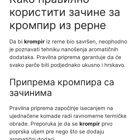
користити зачине за
кромпир из рерне
Da bi
krompir
iz rerne bio savršen, neophodno
je poznavati tehniku nanošenja aromatičnih
dodataka. Pravilna priprema garantuje da će
svako parče biti podjednako ukusno i hrskavo.
Припрема кромпира са
зачинима
Pravilna priprema započinje isecanjem na
ujednačene komade radi ravnomerne termičke
obrade. Preporuka je da se
krompir
prvo
poprska uljem pre nego što se dodaju
aromatični dodaci.