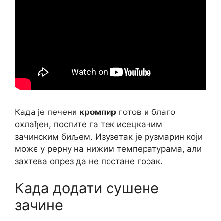
Када је печени
кромпир
готов и благо
охлађен, поспите га тек исецканим
зачинским биљем. Изузетак је рузмарин који
може у рерну на нижим температурама, али
захтева опрез да не постане горак.
Када додати сушене
зачине