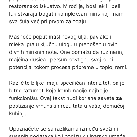
restoransko iskustvo. Mirođija, bosiljak ili beli
luk stvaraju bogat i kompleksan miris koji mami
sva čula već pri prvom zalogaju.
Masnoće poput maslinovog ulja, pavlake ili
mleka igraju ključnu ulogu u prenošenju ovih
divnih mirisnih nota. One pomažu da ruzmarin,
majčina dušica i peršun postignu svoj puni
potencijal tokom procesa pripreme u toploj rerni.
Različite biljke imaju specifičan intenzitet, pa je
bitno razumeti koje kombinacije najbolje
funkcionišu. Ovaj tekst nudi korisne savete
za
postizanje vrhunskih rezultata u vašoj domaćoj
kuhinji.
Upoznaćete se sa razlikama između svežih i
sušenih dodataka koji podižu kulinarsko umeće