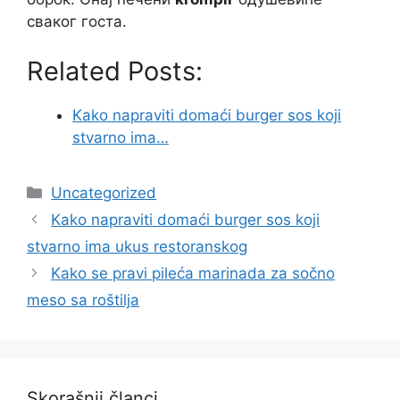
сваког госта.
Related Posts:
Kako napraviti domaći burger sos koji
stvarno ima…
Categories
Uncategorized
Kako napraviti domaći burger sos koji
stvarno ima ukus restoranskog
Kako se pravi pileća marinada za sočno
meso sa roštilja
Skorašnji članci