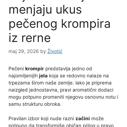
menjaju ukus
pečenog krompira
iz rerne
maj 29, 2026
by
Životić
Pečeni
krompir
predstavlja jedno od
najomiljenijih
jela
koja se redovno nalaze na
trpezama širom naše zemlje. Iako je priprema
naizgled jednostavna, pravi aromatični dodaci
mogu potpuno promeniti njegovu osnovnu notu i
samu strukturu obroka.
Pravilan izbor koji nude razni
začini
može
potpuno da transformiše običan prilog u pravo