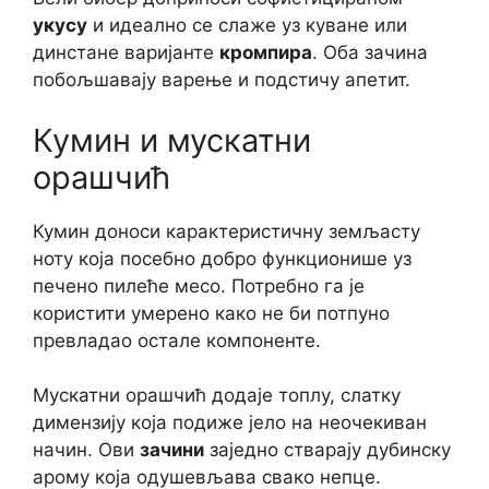
укусу
и идеално се слаже уз куване или
динстане варијанте
кромпира
. Оба зачина
побољшавају варење и подстичу апетит.
Кумин и мускатни
орашчић
Кумин доноси карактеристичну земљасту
ноту која посебно добро функционише уз
печено пилеће месо. Потребно га је
користити умерено како не би потпуно
превладао остале компоненте.
Мускатни орашчић додаје топлу, слатку
димензију која подиже јело на неочекиван
начин. Ови
зачини
заједно стварају дубинску
арому која одушевљава свако непце.