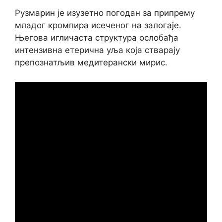
Рузмарин је изузетно погодан за припрему
младог кромпира исеченог на залогаје.
Његова игличаста структура ослобађа
интензивна етерична уља која стварају
препознатљив медитерански мирис.