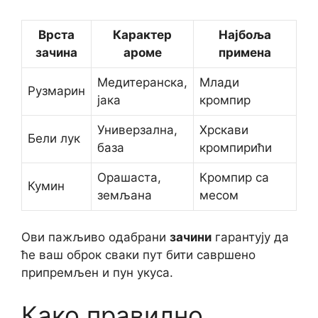
Врста
Карактер
Најбоља
зачина
ароме
примена
Медитеранска,
Млади
Рузмарин
јака
кромпир
Универзална,
Хрскави
Бели лук
база
кромпирићи
Орашаста,
Кромпир са
Кумин
земљана
месом
Ови пажљиво одабрани
зачини
гарантују да
ће ваш оброк сваки пут бити савршено
припремљен и пун укуса.
Како правилно