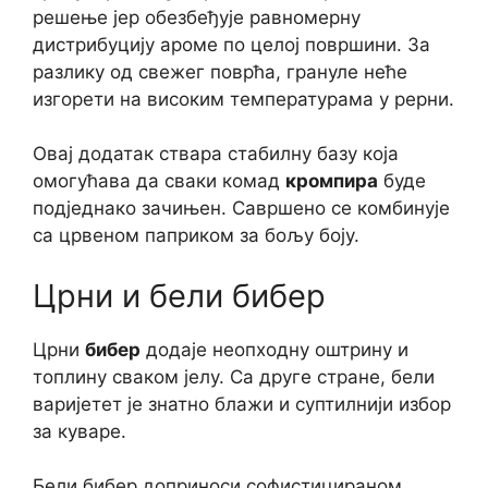
решење јер обезбеђује равномерну
дистрибуцију ароме по целој површини. За
разлику од свежег поврћа, грануле неће
изгорети на високим температурама у рерни.
Овај додатак ствара стабилну базу која
омогућава да сваки комад
кромпира
буде
подједнако зачињен. Савршено се комбинује
са црвеном паприком за бољу боју.
Црни и бели бибер
Црни
бибер
додаје неопходну оштрину и
топлину сваком јелу. Са друге стране, бели
варијетет је знатно блажи и суптилнији избор
за куваре.
Бели бибер доприноси софистицираном