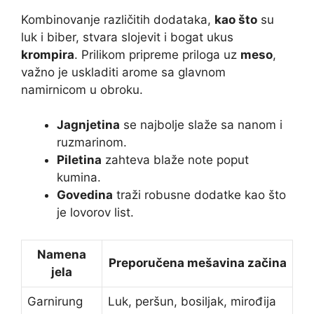
Kombinovanje različitih dodataka,
kao što
su
luk i biber, stvara slojevit i bogat ukus
krompira
. Prilikom pripreme priloga uz
meso
,
važno je uskladiti arome sa glavnom
namirnicom u obroku.
Jagnjetina
se najbolje slaže sa nanom i
ruzmarinom.
Piletina
zahteva blaže note poput
kumina.
Govedina
traži robusne dodatke kao što
je lovorov list.
Namena
Preporučena mešavina začina
jela
Garnirung
Luk, peršun, bosiljak, mirođija