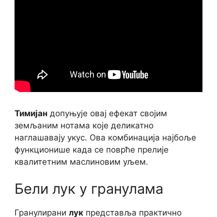
Тимијан
допуњује овај ефекат својим
земљаним нотама које деликатно
наглашавају укус. Ова комбинација најбоље
функционише када се поврће прелије
квалитетним маслиновим уљем.
Бели лук у гранулама
Гранулирани
лук
представља практично