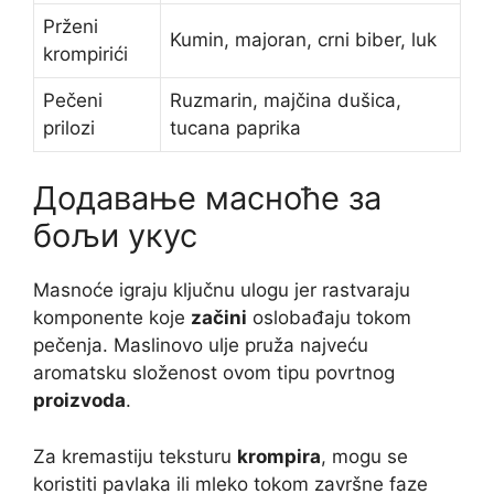
Prženi
Kumin, majoran, crni biber, luk
krompirići
Pečeni
Ruzmarin, majčina dušica,
prilozi
tucana paprika
Додавање масноће за
бољи укус
Masnoće igraju ključnu ulogu jer rastvaraju
komponente koje
začini
oslobađaju tokom
pečenja. Maslinovo ulje pruža najveću
aromatsku složenost ovom tipu povrtnog
proizvoda
.
Za kremastiju teksturu
krompira
, mogu se
koristiti pavlaka ili mleko tokom završne faze