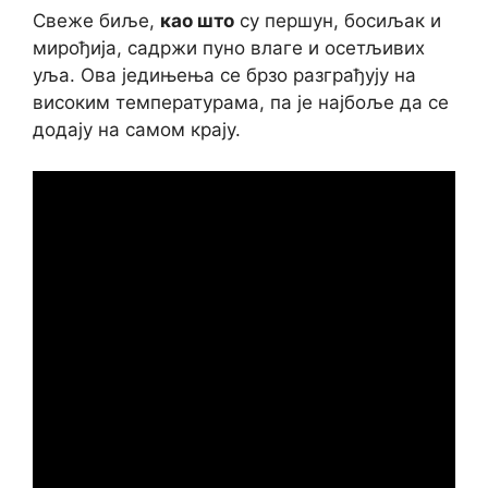
Свеже биље,
као што
су першун, босиљак и
мирођија, садржи пуно влаге и осетљивих
уља. Ова једињења се брзо разграђују на
високим температурама, па је најбоље да се
додају на самом крају.